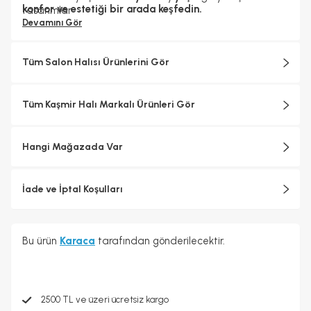
konfor ve estetiği bir arada keşfedin.
tasarımlar
Devamını Gör
Tüm Salon Halısı Ürünlerini Gör
Tüm Kaşmir Halı Markalı Ürünleri Gör
Hangi Mağazada Var
İade ve İptal Koşulları
Bu ürün
Karaca
tarafından gönderilecektir.
2500 TL ve üzeri ücretsiz kargo