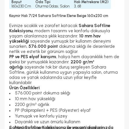
Boyut
Oda Tipi
Halı Metrekare (M2)
160x230 Cm
Oturma Odası, Salon
3, 68
Kaşmir Halı 7/24 Sahara Softline Elene Beige 160x230 cm
Evinize sıcaklık ve zarafet katacak
Sahara Softline
Koleksiyonu
, modern tasarımı ve konforlu dokusuyla
yaşam alanlarınıza şıklık kazandırır.
10 mm hav
yüksekliği
sayesinde yumuşak bir kullanım deneyimi
sunarken,
576.000 point
dokuma sıklığı ile desenlerde
netlik ve estetik bir görünüm sağlar.
PP ve PES elyaf karışımı
, halıya hem dayanıklılık hem de
ipeksi bir yumuşaklık kazandırır.
2200 gr/m²
ağırlığı
sayesinde tok bir duruş sergileyen Sahara
Softline, günlük kullanıma uygun yapısıyla salon, oturma
odası ve yatak odalarında uzun yıllar keyifle
kullanılabilir.
Ürün Özellikleri
576.000 point dokuma sıklığı
10 mm hav yüksekliği
2200 gr/m² ağırlık
PP (Polipropilen) + PES (Polyester) elyaf
Yumuşak ve konforlu yüzey
Dayanıklı ve uzun ömürlü kullanım
Sahara Softline Koleksiyonu ile yaşam alanlarınızda
Modern yaşam alanlarına uyum sağlayan şık