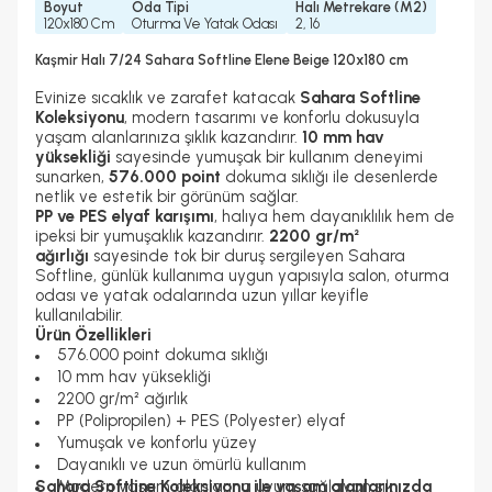
Boyut
Oda Tipi
Halı Metrekare (M2)
120x180 Cm
Oturma Ve Yatak Odası
2, 16
Kaşmir Halı 7/24 Sahara Softline Elene Beige 120x180 cm
Evinize sıcaklık ve zarafet katacak
Sahara Softline
Koleksiyonu
, modern tasarımı ve konforlu dokusuyla
yaşam alanlarınıza şıklık kazandırır.
10 mm hav
yüksekliği
sayesinde yumuşak bir kullanım deneyimi
sunarken,
576.000 point
dokuma sıklığı ile desenlerde
netlik ve estetik bir görünüm sağlar.
PP ve PES elyaf karışımı
, halıya hem dayanıklılık hem de
ipeksi bir yumuşaklık kazandırır.
2200 gr/m²
ağırlığı
sayesinde tok bir duruş sergileyen Sahara
Softline, günlük kullanıma uygun yapısıyla salon, oturma
odası ve yatak odalarında uzun yıllar keyifle
kullanılabilir.
Ürün Özellikleri
576.000 point dokuma sıklığı
10 mm hav yüksekliği
2200 gr/m² ağırlık
PP (Polipropilen) + PES (Polyester) elyaf
Yumuşak ve konforlu yüzey
Dayanıklı ve uzun ömürlü kullanım
Sahara Softline Koleksiyonu ile yaşam alanlarınızda
Modern yaşam alanlarına uyum sağlayan şık