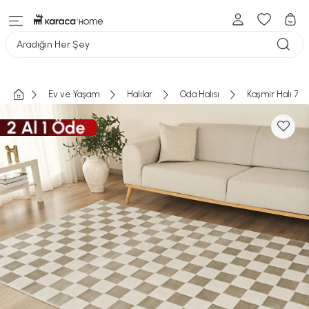
Aradığın Her Şey
Ev ve Yaşam
Halılar
Oda Halısı
Kaşmir Halı 7/