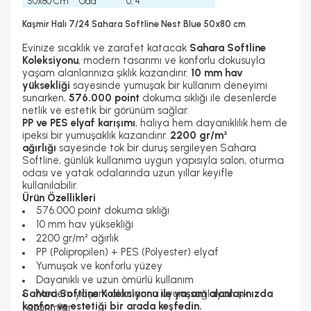
50x80 Cm
Oda
0, 4
Kaşmir Halı 7/24 Sahara Softline Nest Blue 50x80 cm
Evinize sıcaklık ve zarafet katacak
Sahara Softline
Koleksiyonu
, modern tasarımı ve konforlu dokusuyla
yaşam alanlarınıza şıklık kazandırır.
10 mm hav
yüksekliği
sayesinde yumuşak bir kullanım deneyimi
sunarken,
576.000 point
dokuma sıklığı ile desenlerde
netlik ve estetik bir görünüm sağlar.
PP ve PES elyaf karışımı
, halıya hem dayanıklılık hem de
ipeksi bir yumuşaklık kazandırır.
2200 gr/m²
ağırlığı
sayesinde tok bir duruş sergileyen Sahara
Softline, günlük kullanıma uygun yapısıyla salon, oturma
odası ve yatak odalarında uzun yıllar keyifle
kullanılabilir.
Ürün Özellikleri
576.000 point dokuma sıklığı
10 mm hav yüksekliği
2200 gr/m² ağırlık
PP (Polipropilen) + PES (Polyester) elyaf
Yumuşak ve konforlu yüzey
Dayanıklı ve uzun ömürlü kullanım
Sahara Softline Koleksiyonu ile yaşam alanlarınızda
Modern yaşam alanlarına uyum sağlayan şık
konfor ve estetiği bir arada keşfedin.
tasarımlar