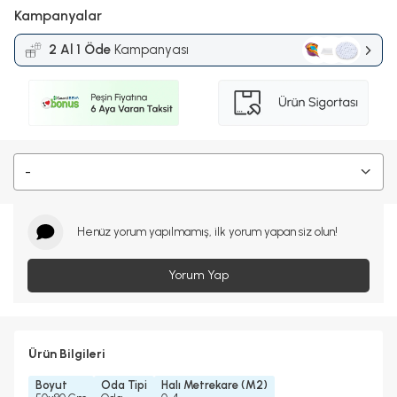
Kampanyalar
2 Al 1 Öde
Kampanyası
-
Henüz yorum yapılmamış, ilk yorum yapan siz olun!
Yorum Yap
Ürün Bilgileri
Boyut
Oda Tipi
Halı Metrekare (M2)