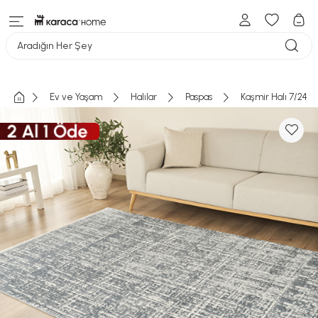
Aradığın Her Şey
Ev ve Yaşam
Halılar
Paspas
Kaşmir Halı 7/24 S