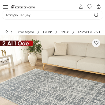
Aradığın Her Şey
Ev ve Yaşam
Halılar
Yolluk
Kaşmir Halı 7/24 Sa