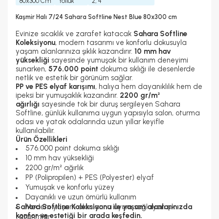
80x300 Cm
Yolluk
2, 4
Kaşmir Halı 7/24 Sahara Softline Nest Blue 80x300 cm
Evinize sıcaklık ve zarafet katacak
Sahara Softline
Koleksiyonu
, modern tasarımı ve konforlu dokusuyla
yaşam alanlarınıza şıklık kazandırır.
10 mm hav
yüksekliği
sayesinde yumuşak bir kullanım deneyimi
sunarken,
576.000 point
dokuma sıklığı ile desenlerde
netlik ve estetik bir görünüm sağlar.
PP ve PES elyaf karışımı
, halıya hem dayanıklılık hem de
ipeksi bir yumuşaklık kazandırır.
2200 gr/m²
ağırlığı
sayesinde tok bir duruş sergileyen Sahara
Softline, günlük kullanıma uygun yapısıyla salon, oturma
odası ve yatak odalarında uzun yıllar keyifle
kullanılabilir.
Ürün Özellikleri
576.000 point dokuma sıklığı
10 mm hav yüksekliği
2200 gr/m² ağırlık
PP (Polipropilen) + PES (Polyester) elyaf
Yumuşak ve konforlu yüzey
Dayanıklı ve uzun ömürlü kullanım
Sahara Softline Koleksiyonu ile yaşam alanlarınızda
Modern yaşam alanlarına uyum sağlayan şık
konfor ve estetiği bir arada keşfedin.
tasarımlar