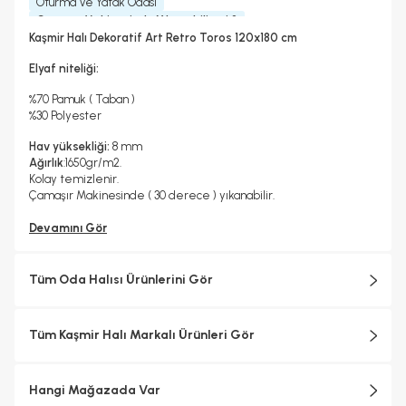
Oturma Ve Yatak Odası
Çamaşır Makinesinde Yıkanabilir mi ?
Hayır
Kaşmir Halı Dekoratif Art Retro Toros 120x180 cm
Kurutma Makinesinde Kurutulabilir mi ?
Hayır
Elyaf niteliği:
Kuru Temizleme Yapılabilir
Garanti Yılı
Hayır
2 Yıl
%70 Pamuk ( Taban )
Halı Metrekare (M2)
Dokuma Tipi
%30 Polyester
2, 16
Makine Halısı
Hav yüksekliği:
8 mm
Ağırlık
:1650gr/m2.
Kolay temizlenir.
Çamaşır Makinesinde ( 30 derece ) yıkanabilir.
Devamını Gör
Tüm Oda Halısı Ürünlerini Gör
Tüm Kaşmir Halı Markalı Ürünleri Gör
Hangi Mağazada Var