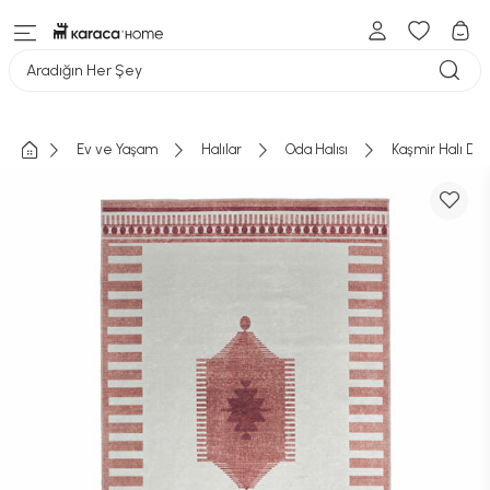
Aradığın Her Şey
Ev ve Yaşam
Halılar
Oda Halısı
Kaşmir Halı Dek