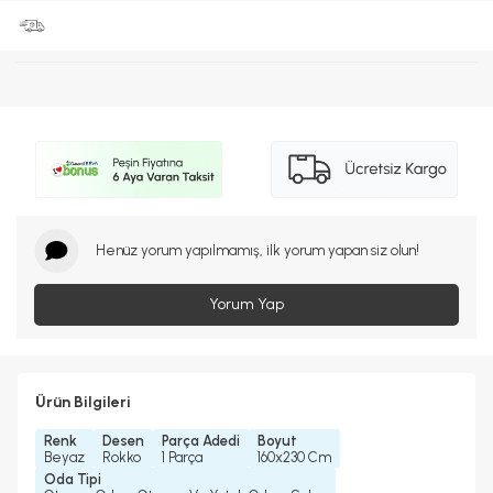
Henüz yorum yapılmamış, ilk yorum yapan siz olun!
Yorum Yap
Ürün Bilgileri
Renk
Desen
Parça Adedi
Boyut
Beyaz
Rokko
1 Parça
160x230 Cm
Oda Tipi