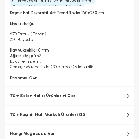
Oturma Odası, Oturma Ve Yatak Odası, Salon
Çamaşır Makinesinde Yıkanabilir mi ?
Hayır
Kaşmir Halı Dekoratif Art Trend Rokko 160x230 cm
Kurutma Makinesinde Kurutulabilir mi ?
Hayır
Elyaf niteliği:
Kuru Temizleme Yapılabilir
Garanti Yılı
Hayır
2 Yıl
%70 Pamuk ( Taban )
Halı Metrekare (M2)
Dokuma Tipi
%30 Polyester
3, 68
Makine Halısı
Hav yüksekliği:
8 mm
Ağırlık
:1650gr/m2.
Kolay temizlenir.
Çamaşır Makinesinde ( 30 derece ) yıkanabilir.
Devamını Gör
Tüm Salon Halısı Ürünlerini Gör
Tüm Kaşmir Halı Markalı Ürünleri Gör
Hangi Mağazada Var