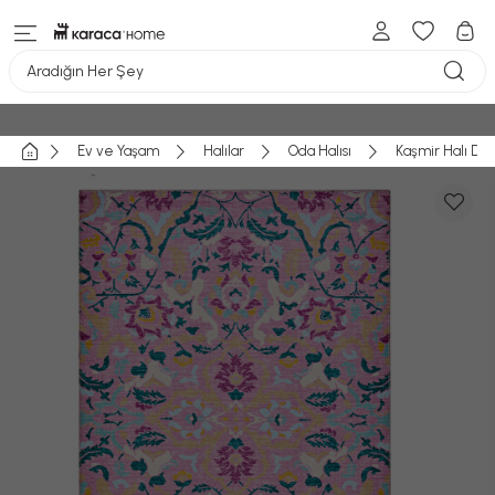
Aradığın Her Şey
Ev ve Yaşam
Halılar
Oda Halısı
Kaşmir Halı Dek