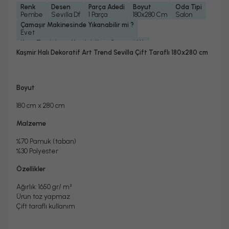
Renk
Desen
Parça Adedi
Boyut
Oda Tipi
Pembe
Sevılla Df
1 Parça
180x280 Cm
Salon
Çamaşır Makinesinde Yıkanabilir mi ?
Evet
Kuru Temizleme Yapılabilir
Garanti Yılı
Evet
2 Yıl
Kaşmir Halı Dekoratif Art Trend Sevilla Çift Taraflı 180x280 cm
Boyut
180 cm x 280 cm
Malzeme
%70 Pamuk (taban)
%30 Polyester
Özellikler
Ağırlık: 1650 gr/
m²
Ürün toz yapmaz
Çift taraflı kullanım