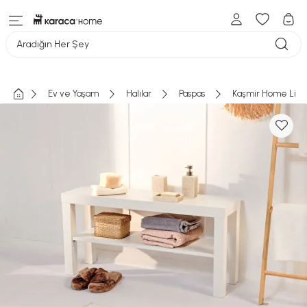
Aradığın Her Şey
Ev ve Yaşam
Halılar
Paspas
Kaşmir Home Liv P