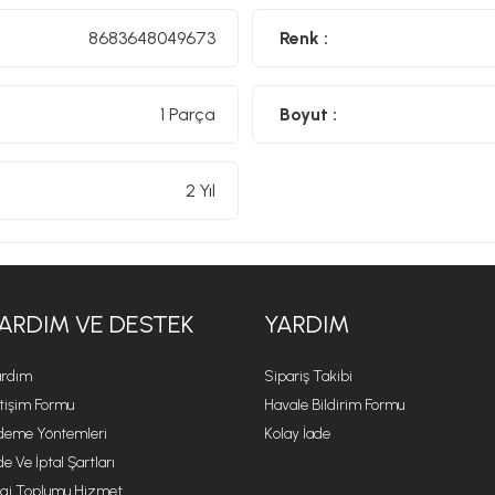
8683648049673
Renk :
1 Parça
Boyut :
2 Yıl
ARDIM VE DESTEK
YARDIM
rdım
Sipariş Takibi
etişim Formu
Havale Bildirim Formu
eme Yöntemleri
Kolay İade
de Ve İptal Şartları
lgi Toplumu Hizmet