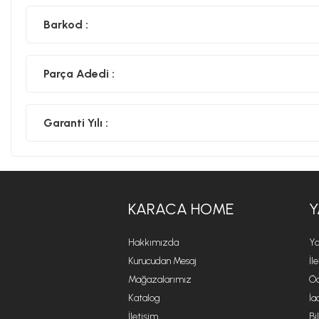
Barkod :
Parça Adedi :
Garanti Yılı :
KARACA HOME
Y
Hakkımızda
Ya
Kurucudan Mesaj
İl
Mağazalarımız
Öd
Katalog
İa
İletişim
Bi