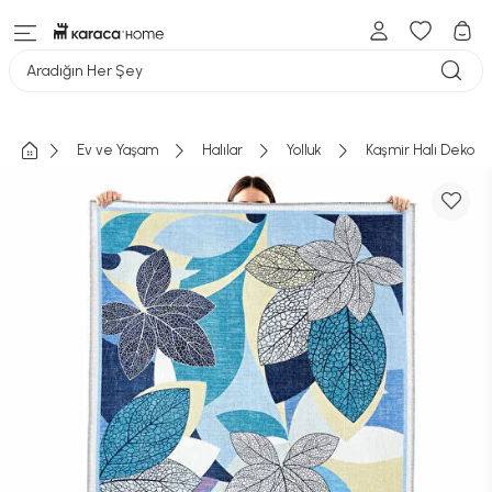
Aradığın Her Şey
Ev ve Yaşam
Halılar
Yolluk
Kaşmir Halı Dekorat