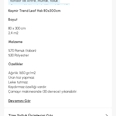
Koridor Ve Antre, Mutfak, Yolluk
Çamaşır Makinesinde Yıkanabilir mi ?
Evet
Kaşmir Trend Leaf Halı 80x300cm
Kuru Temizleme Yapılabilir
Garanti Yılı
Evet
2 Yıl
Boyut
Halı Metrekare (M2)
Dokuma Tipi
2, 4
Makine Halısı
80 x 300 cm
2,4 m2
Malzeme
%70 Pamuk (taban)
%30 Polyester
Özellikler
Ağırlık: 1650 gr/m2
Ürün toz yapmaz.
Leke tutmaz.
Kaydırmaz özelliği vardır.
Çamaşır makinesinde (30 derece) yıkanabilir.
Devamını Gör
Tüm Yolluk Ürünlerini Gör