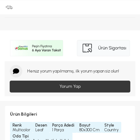
Henüz yorum yapılmamış, ilk yorum yapan siz olun!
Yorum Yap
Ürün Bilgileri
Renk
Desen
Parça Adedi
Boyut
Style
Multicolor
Leaf
1 Parça
80x300 Cm
Country
Oda Tipi