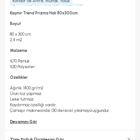
Koridor Ve Antre, Mutfak, Yolluk
Çamaşır Makinesinde Yıkanabilir mi ?
Evet
Kaşmir Trend Prizma Halı 80x300cm
Kuru Temizleme Yapılabilir
Garanti Yılı
Evet
2 Yıl
Boyut
Halı Metrekare (M2)
Dokuma Tipi
2, 4
Makine Halısı
80 x 300 cm
2,4 m2
Malzeme
%70 Pamuk
%30 Polyester
Özellikler
Ağırlık: 1400 gr/m2
Ürün toz yapmaz.
Leke tutmaz.
Kaydırmaz özelliği vardır.
Çamaşır makinesinde (30 derece) yıkamaya uygundur.
Devamını Gör
Tüm Yolluk Ürünlerini Gör