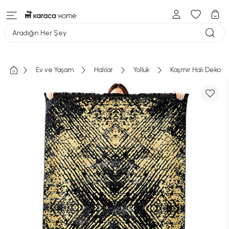
Aradığın Her Şey
Ev ve Yaşam
Halılar
Yolluk
Kaşmir Halı Dekora