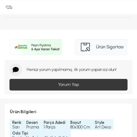
Henüz yorum yapılmamış, ilk yorum yapan siz olun!
Yorum Yap
Ürün Bilgileri
Renk
Desen
Parça Adedi
Boyut
Style
Sarı
Prızma
1 Parça
80x300 Cm
Art Deco
Oda Tipi