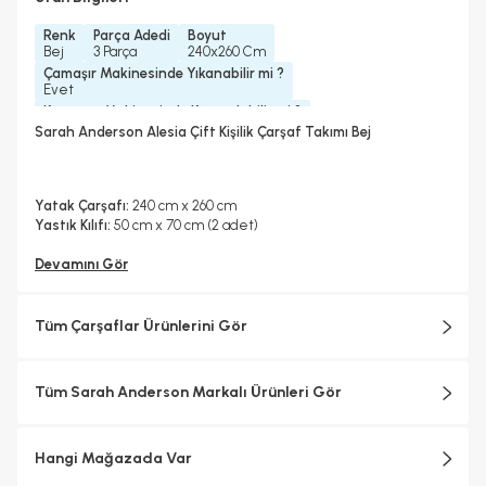
Renk
Parça Adedi
Boyut
Bej
3 Parça
240x260 Cm
Çamaşır Makinesinde Yıkanabilir mi ?
Evet
Kurutma Makinesinde Kurutulabilir mi ?
Hayır
Sarah Anderson Alesia Çift Kişilik Çarşaf Takımı Bej
Kuru Temizleme Yapılabilir
Ütü Kullanılabilir
Çarşaf Tipi
Hayır
Evet
Düz
Yatak Çarşafı:
240 cm x 260 cm
Yastık Kılıfı:
50 cm x 70 cm (2 adet)
Devamını Gör
Tüm Çarşaflar Ürünlerini Gör
Tüm Sarah Anderson Markalı Ürünleri Gör
Hangi Mağazada Var