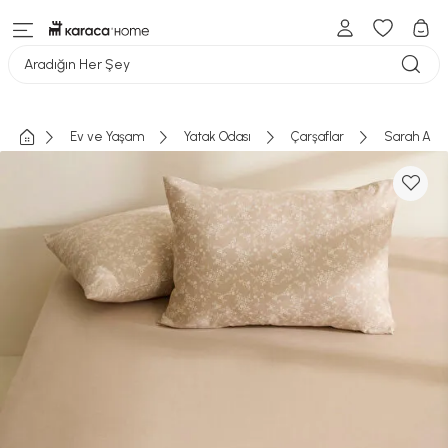
Aradığın Her Şey
Ev ve Yaşam
Yatak Odası
Çarşaflar
Sarah Ander