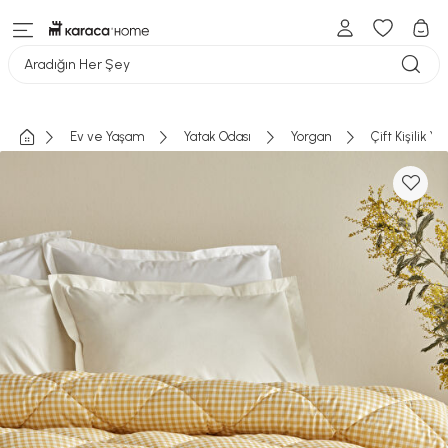
Aradığın Her Şey
Ev ve Yaşam
Yatak Odası
Yorgan
Çift Kişilik Y