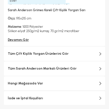
Evet
Kurutma Makinesinde Kurutulabilir mi ?
Evet
Sarah Anderson Grimes Kareli Çift Kişilik Yorgan Sarı
Kuru Temizleme Yapılabilir
Ütü Kullanılabilir
Kapitone
Evet
Hayır
Kare
Ölçü:
195x215 cm
Biye Detayı
İç Dolgu
Biyesiz
Mikrofiber
Malzeme:
%100 Polyester
Silikon elyaf: 250g/m2 kumaş: 70 gr/m2 microfiber
Devamını Gör
Tüm Çift Kişilik Yorgan Ürünlerini Gör
Tüm Sarah Anderson Markalı Ürünleri Gör
Hangi Mağazada Var
İade ve İptal Koşulları