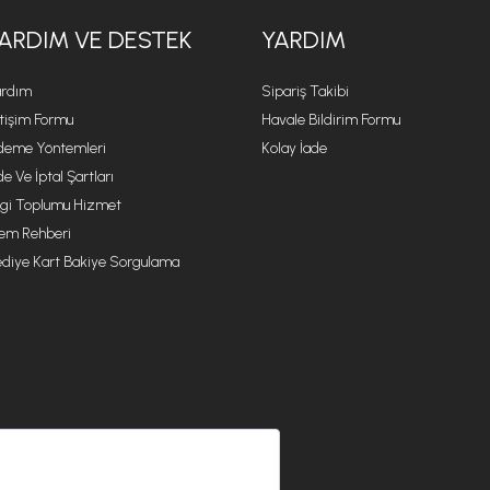
ARDIM VE DESTEK
YARDIM
rdım
Sipariş Takibi
etişim Formu
Havale Bildirim Formu
eme Yöntemleri
Kolay İade
de Ve İptal Şartları
lgi Toplumu Hizmet
lem Rehberi
diye Kart Bakiye Sorgulama