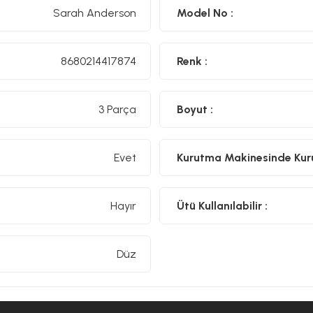
Sarah Anderson
Model No :
8680214417874
Renk :
3 Parça
Boyut :
Evet
Kurutma Makinesinde Kurut
Hayır
Ütü Kullanılabilir :
Düz