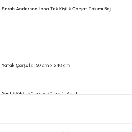
Sarah Anderson Lena Tek Kişilik Çarşaf Takımı Bej
Yatak Çarşafı:
160 cm x 240 cm
Yastık Kılıfı:
50 cm x 70 cm ( 1 Adet)
Malzeme:
%65 Pamuk %35 Polyester - 55 TEL