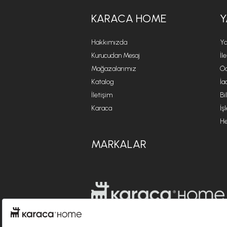
KARACA HOME
Y
Hakkımızda
Ya
Kurucudan Mesaj
İl
Mağazalarımız
Öd
Katalog
İa
İletişim
Bi
Karaca
İş
He
MARKALAR