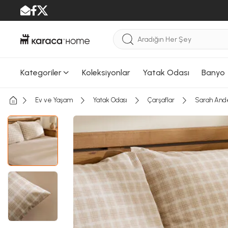
Kategoriler
Koleksiyonlar
Yatak Odası
Banyo
Ev ve Yaşam
Yatak Odası
Çarşaflar
Sarah Ande