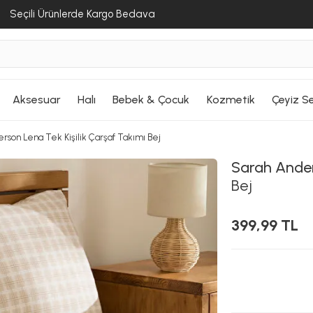
Seçili Ürünlerde Kargo Bedava
Aksesuar
Halı
Bebek & Çocuk
Kozmetik
Çeyiz Se
rson Lena Tek Kişilik Çarşaf Takımı Bej
Sarah Ande
Bej
399,99 TL