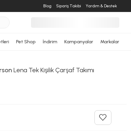
Blog
Sipariş Takibi
Yardım & Destek
tleri
Pet Shop
İndirim
Kampanyalar
Markalar
rson
Lena Tek Kişilik Çarşaf Takımı