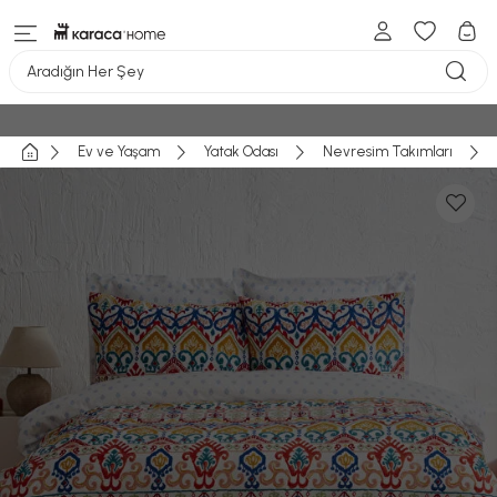
Aradığın Her Şey
Ev ve Yaşam
Yatak Odası
Nevresim Takımları