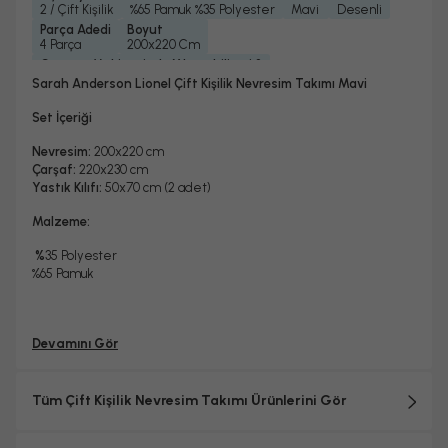
2 / Çift Kişilik
%65 Pamuk %35 Polyester
Mavi
Desenli
Parça Adedi
Boyut
4 Parça
200x220 Cm
Çamaşır Makinesinde Yıkanabilir mi ?
Evet
Sarah Anderson Lionel Çift Kişilik Nevresim Takımı Mavi
Kurutma Makinesinde Kurutulabilir mi ?
Hayır
Set İçeriği
Kuru Temizleme Yapılabilir
Ütü Kullanılabilir
Çarşaf Tipi
Hayır
Evet
Düz
Nevresim:
200x220 cm
Çarşaf:
220x230 cm
Yastık Kılıfı:
50x70 cm (2 adet)
Malzeme:
%
35 Polyester
%65 Pamuk
Devamını Gör
Tüm Çift Kişilik Nevresim Takımı Ürünlerini Gör