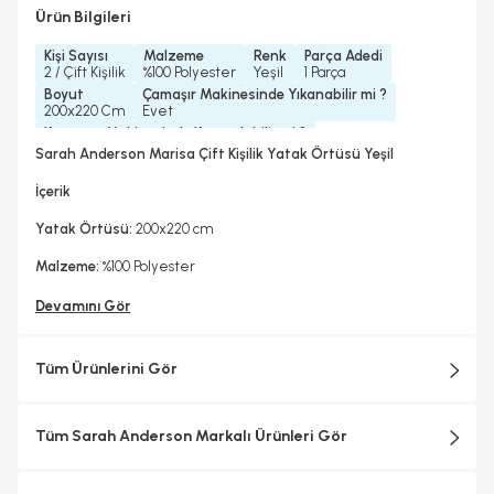
Ürün Bilgileri
Kişi Sayısı
Malzeme
Renk
Parça Adedi
2 / Çift Kişilik
%100 Polyester
Yeşil
1 Parça
Boyut
Çamaşır Makinesinde Yıkanabilir mi ?
200x220 Cm
Evet
Kurutma Makinesinde Kurutulabilir mi ?
Hayır
Sarah Anderson Marisa Çift Kişilik Yatak Örtüsü Yeşil
Kuru Temizleme Yapılabilir
Ütü Kullanılabilir
Hayır
Hayır
İçerik
Yatak Örtüsü:
200x220 cm
Malzeme:
%100 Polyester
Devamını Gör
Tüm Ürünlerini Gör
Tüm Sarah Anderson Markalı Ürünleri Gör