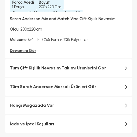
Parça Adedi
Boyut
1 Parça
200x220 Cm
Çamaşır Makinesinde Yıkanabilir mi ?
Evet
Sarah Anderson Mix and Match Vina Çift Kişilik Nevresim
Kurutma Makinesinde Kurutulabilir mi ?
Hayır
Ölçü:
200x220 cm
Kuru Temizleme Yapılabilir
Ütü Kullanılabilir
Çarşaf Tipi
Hayır
Evet
Düz
Malzeme
: (54 TEL) %65 Pamuk %35 Polyester
Devamını Gör
Tüm Çift Kişilik Nevresim Takımı Ürünlerini Gör
Tüm Sarah Anderson Markalı Ürünleri Gör
Hangi Mağazada Var
İade ve İptal Koşulları