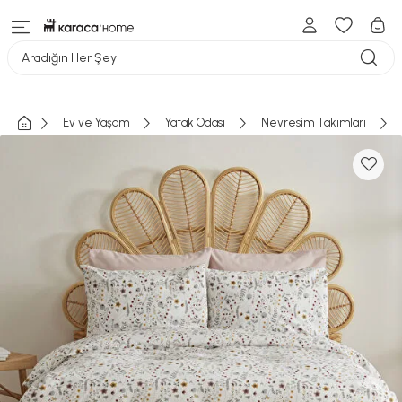
Aradığın Her Şey
Ev ve Yaşam
Yatak Odası
Nevresim Takımları