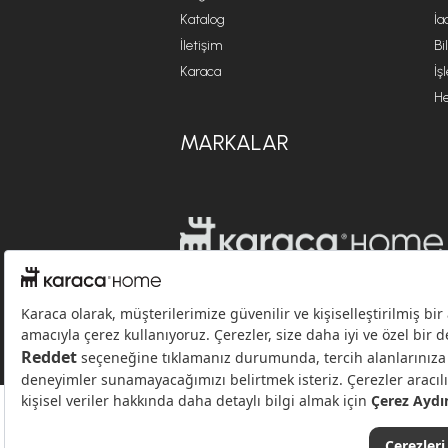
Katalog
İa
İletişim
Bi
Karaca
İş
He
MARKALAR