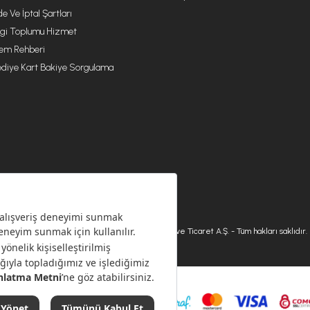
de Ve İptal Şartları
lgi Toplumu Hizmet
lem Rehberi
diye Kart Bakiye Sorgulama
© 2026 Karaca Home Collection Tekstil Sanayi ve Ticaret A.Ş. - Tüm hakları saklıdır.