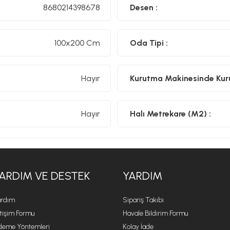
8680214398678
Desen :
100x200 Cm
Oda Tipi :
Hayır
Kurutma Makinesinde Kurut
Hayır
Halı Metrekare (M2) :
ARDIM VE DESTEK
YARDIM
rdım
Sipariş Takibi
etişim Formu
Havale Bildirim Formu
eme Yöntemleri
Kolay İade