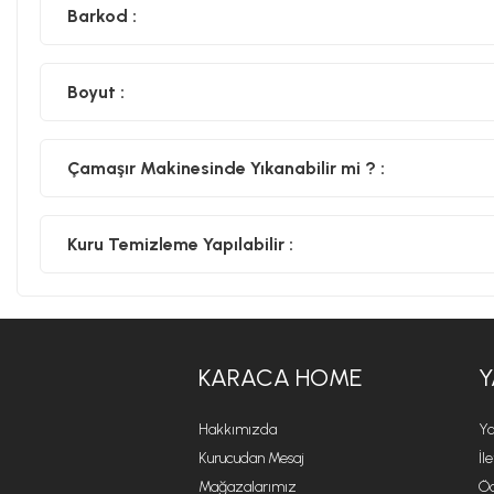
Barkod :
Boyut :
Çamaşır Makinesinde Yıkanabilir mi ? :
Kuru Temizleme Yapılabilir :
KARACA HOME
Y
Hakkımızda
Ya
Kurucudan Mesaj
İl
Mağazalarımız
Öd