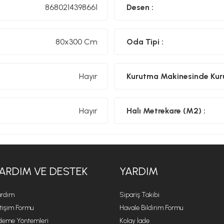
8680214398661
Desen :
80x300 Cm
Oda Tipi :
Hayır
Kurutma Makinesinde Kurut
Hayır
Halı Metrekare (M2) :
ARDIM VE DESTEK
YARDIM
rdım
Sipariş Takibi
etişim Formu
Havale Bildirim Formu
eme Yöntemleri
Kolay İade