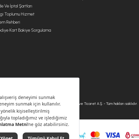
de Ve İptal Şartları
lgi Toplumu Hizmet
lem Rehberi
diye Kart Bakiye Sorgulama
© 2026 Karaca Home Collection Tekstil Sanayi ve Ticaret A.Ş. - Tüm hakları saklıdır.