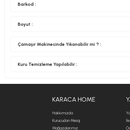
Barkod :
Boyut :
Çamaşır Makinesinde Yıkanabilir mi ? :
Kuru Temizleme Yapılabilir :
KARACA HOME
Y
Hakkımızda
Ya
Kurucudan Mesaj
İl
Mağazalarımız
Öd