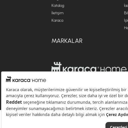
Katalog
İa
İletişim
Bi
Karaca
İş
He
MARKALAR