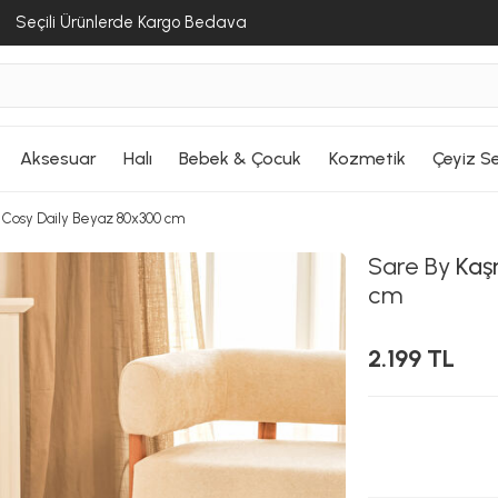
Seçili Ürünlerde Kargo Bedava
Aksesuar
Halı
Bebek & Çocuk
Kozmetik
Çeyiz Se
ı Cosy Daily Beyaz 80x300 cm
Sare By
Kaşm
cm
2.199 TL