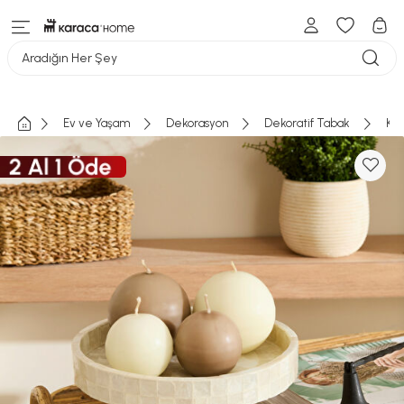
Aradığın Her Şey
Ev ve Yaşam
Dekorasyon
Dekoratif Tabak
Kar