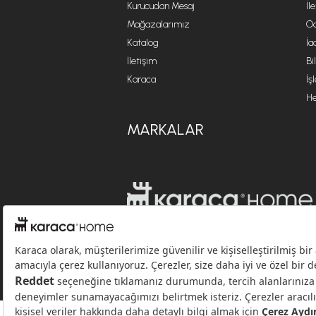
Kurucudan Mesaj
İl
Mağazalarımız
Öd
Katalog
İa
İletişim
Bi
Karaca
İş
He
MARKALAR