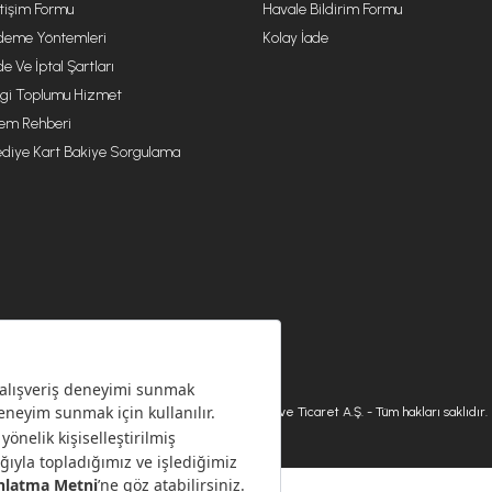
etişim Formu
Havale Bildirim Formu
eme Yöntemleri
Kolay İade
de Ve İptal Şartları
lgi Toplumu Hizmet
lem Rehberi
diye Kart Bakiye Sorgulama
© 2026 Karaca Home Collection Tekstil Sanayi ve Ticaret A.Ş. - Tüm hakları saklıdır.