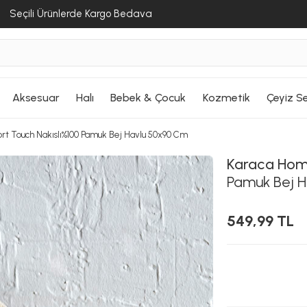
Seçili Ürünlerde Kargo Bedava
Aksesuar
Halı
Bebek & Çocuk
Kozmetik
Çeyiz Se
t Touch Nakıslı%100 Pamuk Bej Havlu 50x90 Cm
Karaca Ho
Pamuk Bej 
549,99 TL