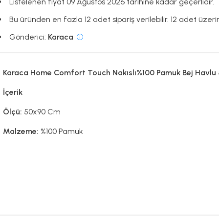
Listelenen fiyat 09 Ağustos 2026 tarihine kadar geçerlidir.
Bu üründen en fazla 12 adet sipariş verilebilir. 12 adet üzerin
Gönderici:
Karaca
Karaca Home Comfort Touch Nakıslı%100 Pamuk Bej Havl
İçerik
Ölçü:
50x90 Cm
Malzeme:
%100 Pamuk