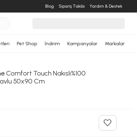
Blog
Sipariş Takibi
Yardım & Destek
tleri
Pet Shop
İndirim
Kampanyalar
Markalar
me
Comfort Touch Nakıslı%100
Havlu 50x90 Cm