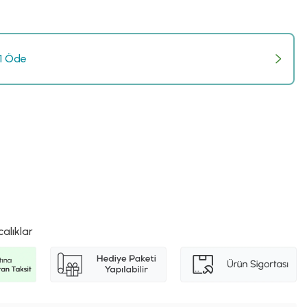
 1 Öde
calıklar