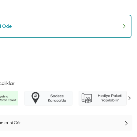
 1 Öde
calıklar
nlerini Gör