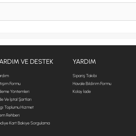
ARDIM VE DESTEK
YARDIM
rdım
Sipariş Takibi
etişim Formu
Havale Bildirim Formu
eme Yöntemleri
Kolay İade
de Ve İptal Şartları
lgi Toplumu Hizmet
lem Rehberi
diye Kart Bakiye Sorgulama