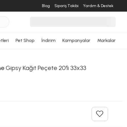
Blog
Sipariş Takibi
Yardım & Destek
tleri
Pet Shop
İndirim
Kampanyalar
Markalar
me
Gipsy Kağıt Peçete 20'li 33x33