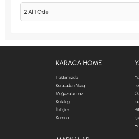
2 Al 1 Öde
KARACA HOME
Y
Hakkımızda
Ya
Kurucudan Mesaj
İl
Mağazalarımız
Öd
Katalog
İa
İletişim
Bi
Karaca
İş
He